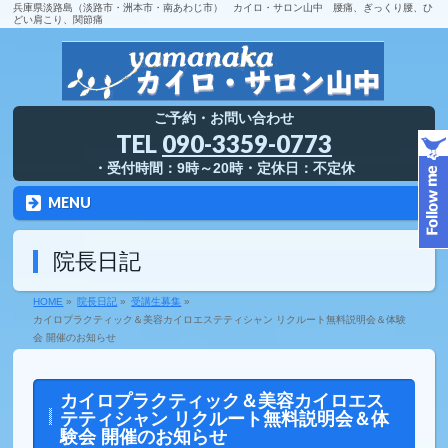
兵庫県淡路島（淡路市・洲本市・南あわじ市） カイロ・サロン山中 腰痛、ぎっくり腰、ひ
どい肩こり、関節痛
ご予約・お問い合わせ
TEL
090-3359-0773
・受付時間：9時～20時・定休日：不定休
MENU
院長日記
HOME
»
院長日記
»
受講生募集
»
カイロプラクティック＆美容カイロエステティシャン リクルート無料説明会＆体験
会 開催のお知らせ
カイロプラクティック＆美容カイロエス
テティシャン リクルート無料説明会＆体
験会 開催のお知らせ