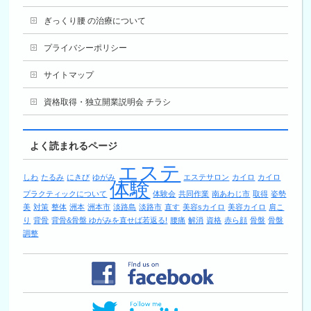
ぎっくり腰 の治療について
プライバシーポリシー
サイトマップ
資格取得・独立開業説明会 チラシ
よく読まれるページ
エステ
しわ
たるみ
にきび
ゆがみ
エステサロン
カイロ
カイロ
体験
プラクティックについて
体験会
共同作業
南あわじ市
取得
姿勢
美
対策
整体
洲本
洲本市
淡路島
淡路市
直す
美容sカイロ
美容カイロ
肩こ
り
背骨
背骨&骨盤 ゆがみを直せば若返る!
腰痛
解消
資格
赤ら顔
骨盤
骨盤
調整