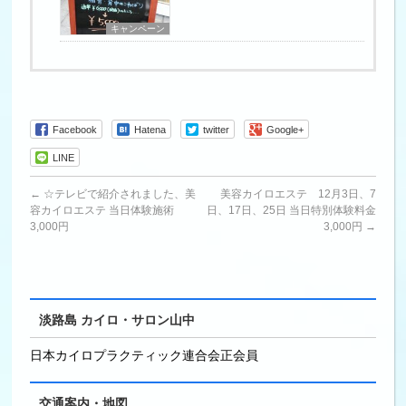
キャンペーン
Facebook
Hatena
twitter
Google+
LINE
←
☆テレビで紹介されました、美
美容カイロエステ 12月3日、7
容カイロエステ 当日体験施術
日、17日、25日 当日特別体験料金
3,000円
3,000円
→
淡路島 カイロ・サロン山中
日本カイロプラクティック連合会正会員
交通案内・地図